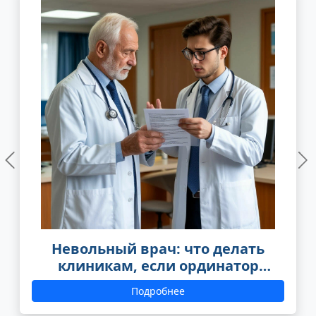
Предыдущий
С
Невольный врач: что делать
клиникам, если ординатор
отказался отрабатывать целевое
Подробнее
обучение?