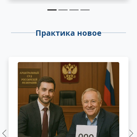
Практика новое
Предыдущий
С